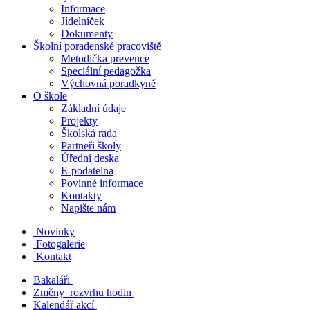
Informace
Jídelníček
Dokumenty
Školní poradenské pracoviště
Metodička prevence
Speciální pedagožka
Výchovná poradkyně
O škole
Základní údaje
Projekty
Školská rada
Partneři školy
Úřední deska
E-podatelna
Povinné informace
Kontakty
Napište nám
Novinky
Fotogalerie
Kontakt
Bakaláři
Změny rozvrhu hodin
Kalendář akcí