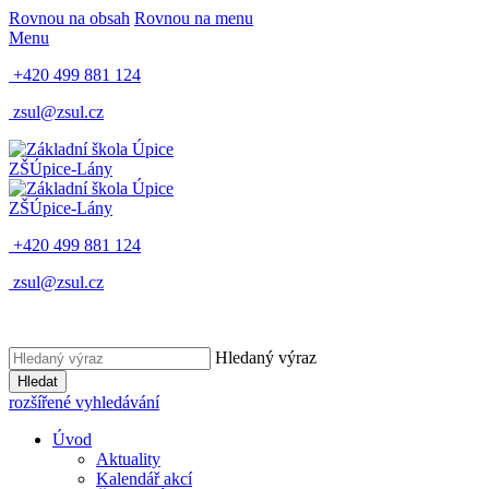
Rovnou na obsah
Rovnou na menu
Menu
+420 499 881 124
zsul@zsul.cz
ZŠ
Úpice-Lány
ZŠ
Úpice-Lány
+420 499 881 124
zsul@zsul.cz
Hledaný výraz
Hledat
rozšířené vyhledávání
Úvod
Aktuality
Kalendář akcí