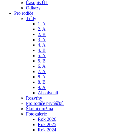
Časopis ÚL
Odkazy
Pro rodiče
Třídy
1. A
2. A
2. B
3. A
4. A
4. B
5. A
5. B
6. A
7. A
8. A
8. B
9. A
Absolventi
Rozvrhy
Pro rodiče prvňáčků
Školní družina
Fotogalerie
Rok 2026
Rok 2025
Rok 2024