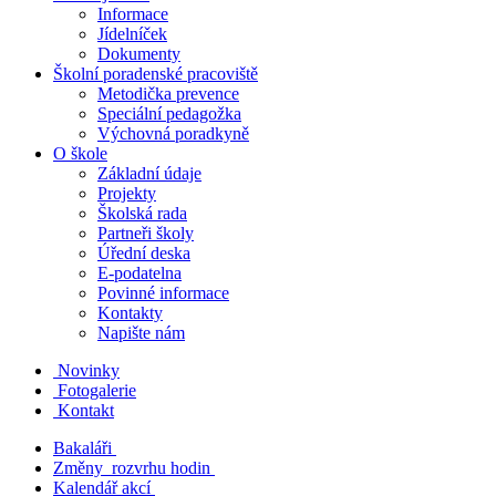
Informace
Jídelníček
Dokumenty
Školní poradenské pracoviště
Metodička prevence
Speciální pedagožka
Výchovná poradkyně
O škole
Základní údaje
Projekty
Školská rada
Partneři školy
Úřední deska
E-podatelna
Povinné informace
Kontakty
Napište nám
Novinky
Fotogalerie
Kontakt
Bakaláři
Změny rozvrhu hodin
Kalendář akcí