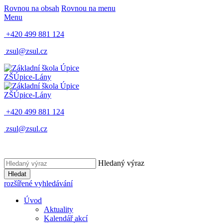
Rovnou na obsah
Rovnou na menu
Menu
+420 499 881 124
zsul@zsul.cz
ZŠ
Úpice-Lány
ZŠ
Úpice-Lány
+420 499 881 124
zsul@zsul.cz
Hledaný výraz
Hledat
rozšířené vyhledávání
Úvod
Aktuality
Kalendář akcí