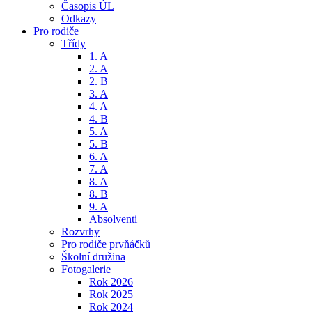
Časopis ÚL
Odkazy
Pro rodiče
Třídy
1. A
2. A
2. B
3. A
4. A
4. B
5. A
5. B
6. A
7. A
8. A
8. B
9. A
Absolventi
Rozvrhy
Pro rodiče prvňáčků
Školní družina
Fotogalerie
Rok 2026
Rok 2025
Rok 2024