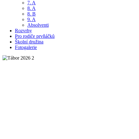
7. A
8. A
8. B
9. A
Absolventi
Rozvrhy
Pro rodiče prvňáčků
Školní družina
Fotogalerie