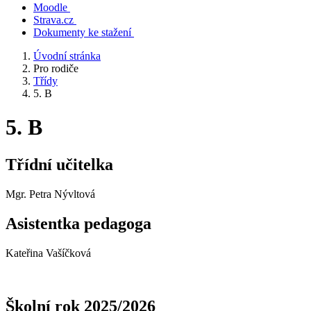
Moodle
Strava.cz
Dokumenty ke stažení
Úvodní stránka
Pro rodiče
Třídy
5. B
5. B
Třídní učitelka
Mgr. Petra Nývltová
Asistentka pedagoga
Kateřina Vašíčková
Školní rok 2025/2026