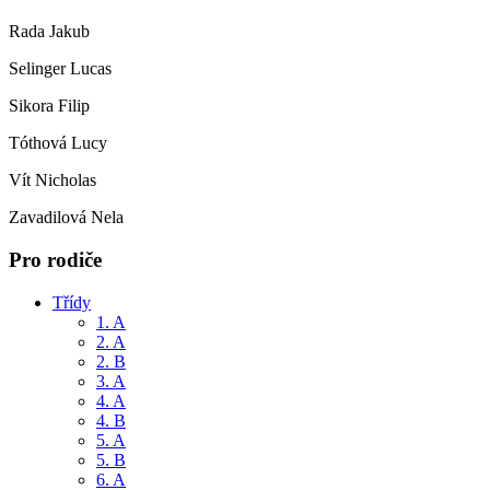
Rada Jakub
Selinger Lucas
Sikora Filip
Tóthová Lucy
Vít Nicholas
Zavadilová Nela
Pro rodiče
Třídy
1. A
2. A
2. B
3. A
4. A
4. B
5. A
5. B
6. A