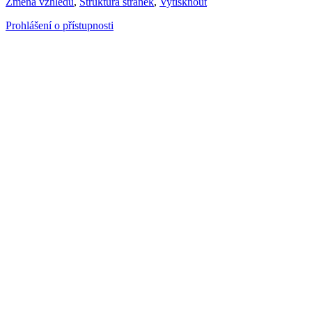
Změna vzhledu
,
Struktura stránek
,
Vytisknout
Prohlášení o přístupnosti