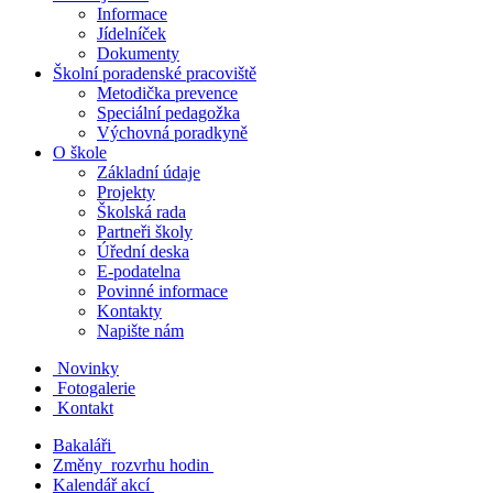
Informace
Jídelníček
Dokumenty
Školní poradenské pracoviště
Metodička prevence
Speciální pedagožka
Výchovná poradkyně
O škole
Základní údaje
Projekty
Školská rada
Partneři školy
Úřední deska
E-podatelna
Povinné informace
Kontakty
Napište nám
Novinky
Fotogalerie
Kontakt
Bakaláři
Změny rozvrhu hodin
Kalendář akcí