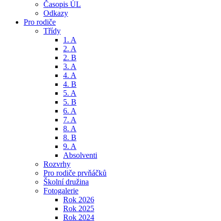
Časopis ÚL
Odkazy
Pro rodiče
Třídy
1. A
2. A
2. B
3. A
4. A
4. B
5. A
5. B
6. A
7. A
8. A
8. B
9. A
Absolventi
Rozvrhy
Pro rodiče prvňáčků
Školní družina
Fotogalerie
Rok 2026
Rok 2025
Rok 2024