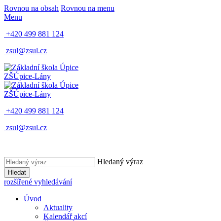
Rovnou na obsah
Rovnou na menu
Menu
+420 499 881 124
zsul@zsul.cz
ZŠ
Úpice-Lány
ZŠ
Úpice-Lány
+420 499 881 124
zsul@zsul.cz
Hledaný výraz
Hledat
rozšířené vyhledávání
Úvod
Aktuality
Kalendář akcí