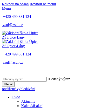
Rovnou na obsah
Rovnou na menu
Menu
+420 499 881 124
zsul@zsul.cz
ZŠ
Úpice-Lány
ZŠ
Úpice-Lány
+420 499 881 124
zsul@zsul.cz
Hledaný výraz
Hledat
rozšířené vyhledávání
Úvod
Aktuality
Kalendář akcí