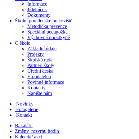
Informace
Jídelníček
Dokumenty
Školní poradenské pracoviště
Metodička prevence
Speciální pedagožka
Výchovná poradkyně
O škole
Základní údaje
Projekty
Školská rada
Partneři školy
Úřední deska
E-podatelna
Povinné informace
Kontakty
Napište nám
Novinky
Fotogalerie
Kontakt
Bakaláři
Změny rozvrhu hodin
Kalendář akcí