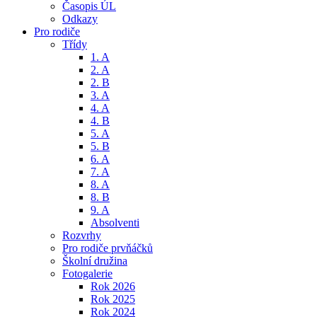
Časopis ÚL
Odkazy
Pro rodiče
Třídy
1. A
2. A
2. B
3. A
4. A
4. B
5. A
5. B
6. A
7. A
8. A
8. B
9. A
Absolventi
Rozvrhy
Pro rodiče prvňáčků
Školní družina
Fotogalerie
Rok 2026
Rok 2025
Rok 2024