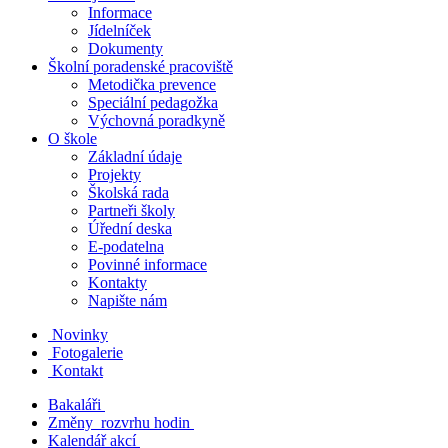
Informace
Jídelníček
Dokumenty
Školní poradenské pracoviště
Metodička prevence
Speciální pedagožka
Výchovná poradkyně
O škole
Základní údaje
Projekty
Školská rada
Partneři školy
Úřední deska
E-podatelna
Povinné informace
Kontakty
Napište nám
Novinky
Fotogalerie
Kontakt
Bakaláři
Změny rozvrhu hodin
Kalendář akcí