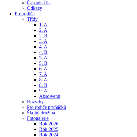
Časopis ÚL
Odkazy
Pro rodiče
Třídy
1. A
2. A
2. B
3. A
4. A
4. B
5. A
5. B
6. A
7. A
8. A
8. B
9. A
Absolventi
Rozvrhy
Pro rodiče prvňáčků
Školní družina
Fotogalerie
Rok 2026
Rok 2025
Rok 2024