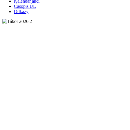
Kalendář akcí
Časopis ÚL
Odkazy