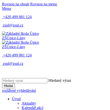
Rovnou na obsah
Rovnou na menu
Menu
+420 499 881 124
zsul@zsul.cz
ZŠ
Úpice-Lány
ZŠ
Úpice-Lány
+420 499 881 124
zsul@zsul.cz
Hledaný výraz
Hledat
rozšířené vyhledávání
Úvod
Aktuality
Kalendář akcí