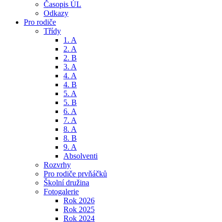
Časopis ÚL
Odkazy
Pro rodiče
Třídy
1. A
2. A
2. B
3. A
4. A
4. B
5. A
5. B
6. A
7. A
8. A
8. B
9. A
Absolventi
Rozvrhy
Pro rodiče prvňáčků
Školní družina
Fotogalerie
Rok 2026
Rok 2025
Rok 2024