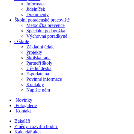
Informace
Jídelníček
Dokumenty
Školní poradenské pracoviště
Metodička prevence
Speciální pedagožka
Výchovná poradkyně
O škole
Základní údaje
Projekty
Školská rada
Partneři školy
Úřední deska
E-podatelna
Povinné informace
Kontakty
Napište nám
Novinky
Fotogalerie
Kontakt
Bakaláři
Změny rozvrhu hodin
Kalendář akcí