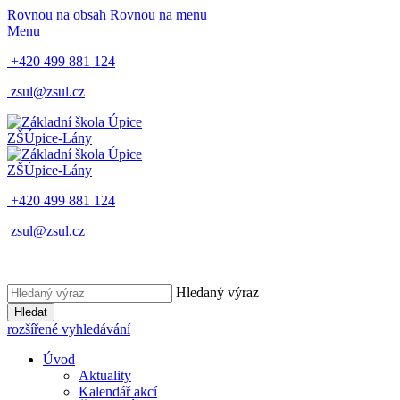
Rovnou na obsah
Rovnou na menu
Menu
+420 499 881 124
zsul@zsul.cz
ZŠ
Úpice-Lány
ZŠ
Úpice-Lány
+420 499 881 124
zsul@zsul.cz
Hledaný výraz
Hledat
rozšířené vyhledávání
Úvod
Aktuality
Kalendář akcí