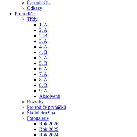
Časopis ÚL
Odkazy
Pro rodiče
Třídy
1. A
2. A
2. B
3. A
4. A
4. B
5. A
5. B
6. A
7. A
8. A
8. B
9. A
Absolventi
Rozvrhy
Pro rodiče prvňáčků
Školní družina
Fotogalerie
Rok 2026
Rok 2025
Rok 2024