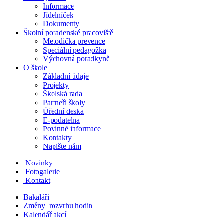
Informace
Jídelníček
Dokumenty
Školní poradenské pracoviště
Metodička prevence
Speciální pedagožka
Výchovná poradkyně
O škole
Základní údaje
Projekty
Školská rada
Partneři školy
Úřední deska
E-podatelna
Povinné informace
Kontakty
Napište nám
Novinky
Fotogalerie
Kontakt
Bakaláři
Změny rozvrhu hodin
Kalendář akcí