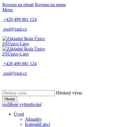
Rovnou na obsah
Rovnou na menu
Menu
+420 499 881 124
zsul@zsul.cz
ZŠ
Úpice-Lány
ZŠ
Úpice-Lány
+420 499 881 124
zsul@zsul.cz
Hledaný výraz
Hledat
rozšířené vyhledávání
Úvod
Aktuality
Kalendář akcí