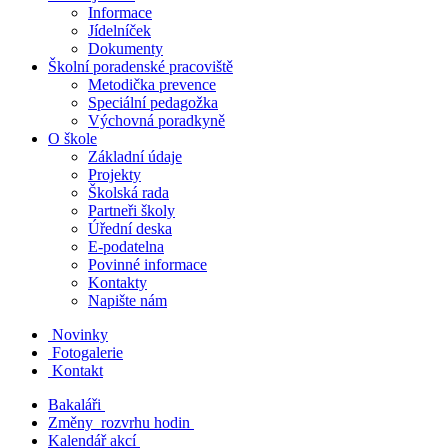
Informace
Jídelníček
Dokumenty
Školní poradenské pracoviště
Metodička prevence
Speciální pedagožka
Výchovná poradkyně
O škole
Základní údaje
Projekty
Školská rada
Partneři školy
Úřední deska
E-podatelna
Povinné informace
Kontakty
Napište nám
Novinky
Fotogalerie
Kontakt
Bakaláři
Změny rozvrhu hodin
Kalendář akcí