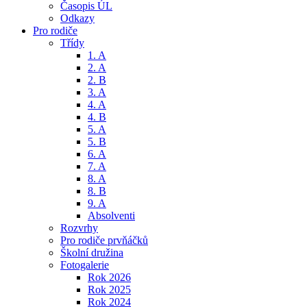
Časopis ÚL
Odkazy
Pro rodiče
Třídy
1. A
2. A
2. B
3. A
4. A
4. B
5. A
5. B
6. A
7. A
8. A
8. B
9. A
Absolventi
Rozvrhy
Pro rodiče prvňáčků
Školní družina
Fotogalerie
Rok 2026
Rok 2025
Rok 2024