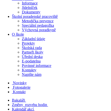
Informace
Jídelníček
Dokumenty
Školní poradenské pracoviště
Metodička prevence
Speciální pedagožka
Výchovná poradkyně
O škole
Základní údaje
Projekty
Školská rada
Partneři školy
Úřední deska
E-podatelna
Povinné informace
Kontakty
Napište nám
Novinky
Fotogalerie
Kontakt
Bakaláři
Změny rozvrhu hodin
Kalendář akcí