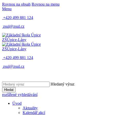
Rovnou na obsah
Rovnou na menu
Menu
+420 499 881 124
zsul@zsul.cz
ZŠ
Úpice-Lány
ZŠ
Úpice-Lány
+420 499 881 124
zsul@zsul.cz
Hledaný výraz
Hledat
rozšířené vyhledávání
Úvod
Aktuality
Kalendář akcí