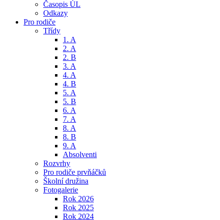
Časopis ÚL
Odkazy
Pro rodiče
Třídy
1. A
2. A
2. B
3. A
4. A
4. B
5. A
5. B
6. A
7. A
8. A
8. B
9. A
Absolventi
Rozvrhy
Pro rodiče prvňáčků
Školní družina
Fotogalerie
Rok 2026
Rok 2025
Rok 2024