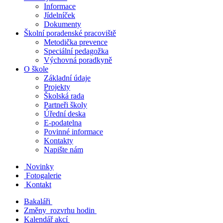
Informace
Jídelníček
Dokumenty
Školní poradenské pracoviště
Metodička prevence
Speciální pedagožka
Výchovná poradkyně
O škole
Základní údaje
Projekty
Školská rada
Partneři školy
Úřední deska
E-podatelna
Povinné informace
Kontakty
Napište nám
Novinky
Fotogalerie
Kontakt
Bakaláři
Změny rozvrhu hodin
Kalendář akcí