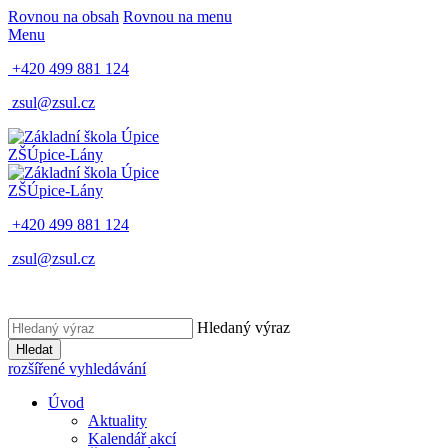
Rovnou na obsah
Rovnou na menu
Menu
+420 499 881 124
zsul@zsul.cz
ZŠ
Úpice-Lány
ZŠ
Úpice-Lány
+420 499 881 124
zsul@zsul.cz
Hledaný výraz
Hledat
rozšířené vyhledávání
Úvod
Aktuality
Kalendář akcí