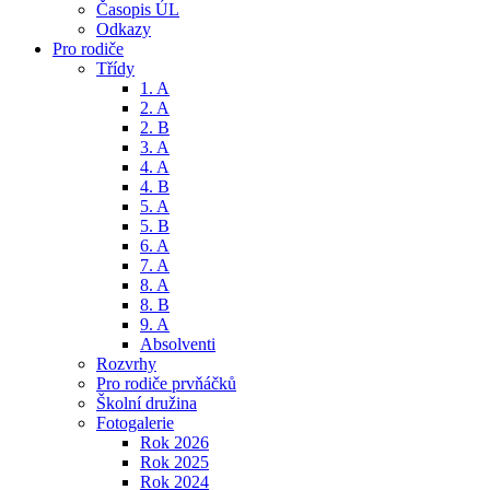
Časopis ÚL
Odkazy
Pro rodiče
Třídy
1. A
2. A
2. B
3. A
4. A
4. B
5. A
5. B
6. A
7. A
8. A
8. B
9. A
Absolventi
Rozvrhy
Pro rodiče prvňáčků
Školní družina
Fotogalerie
Rok 2026
Rok 2025
Rok 2024