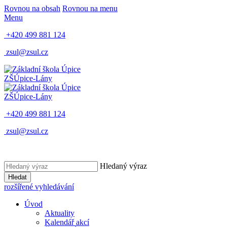
Rovnou na obsah
Rovnou na menu
Menu
+420 499 881 124
zsul@zsul.cz
ZŠ
Úpice-Lány
ZŠ
Úpice-Lány
+420 499 881 124
zsul@zsul.cz
Hledaný výraz
Hledat
rozšířené vyhledávání
Úvod
Aktuality
Kalendář akcí