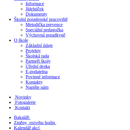
Informace
Jídelníček
Dokumenty
Školní poradenské pracoviště
Metodička prevence
Speciální pedagožka
Výchovná poradkyně
O škole
Základní údaje
Projekty
Školská rada
Partneři školy
Úřední deska
E-podatelna
Povinné informace
Kontakty
Napište nám
Novinky
Fotogalerie
Kontakt
Bakaláři
Změny rozvrhu hodin
Kalendář akcí