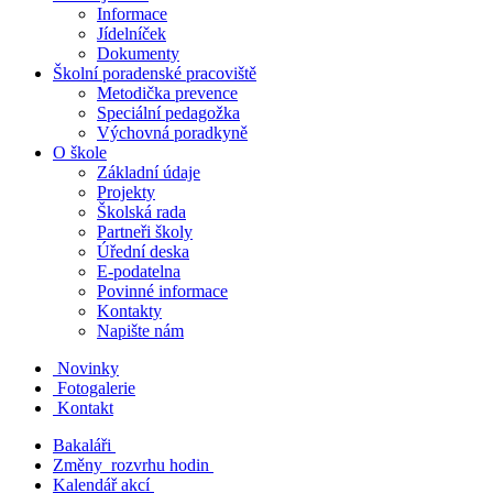
Informace
Jídelníček
Dokumenty
Školní poradenské pracoviště
Metodička prevence
Speciální pedagožka
Výchovná poradkyně
O škole
Základní údaje
Projekty
Školská rada
Partneři školy
Úřední deska
E-podatelna
Povinné informace
Kontakty
Napište nám
Novinky
Fotogalerie
Kontakt
Bakaláři
Změny rozvrhu hodin
Kalendář akcí