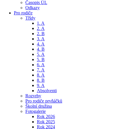
Časopis ÚL
Odkazy
Pro rodiče
Třídy
1. A
2. A
2. B
3. A
4. A
4. B
5. A
5. B
6. A
7. A
8. A
8. B
9. A
Absolventi
Rozvrhy
Pro rodiče prvňáčků
Školní družina
Fotogalerie
Rok 2026
Rok 2025
Rok 2024