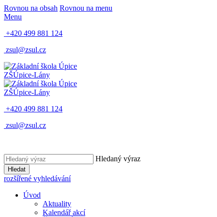
Rovnou na obsah
Rovnou na menu
Menu
+420 499 881 124
zsul@zsul.cz
ZŠ
Úpice-Lány
ZŠ
Úpice-Lány
+420 499 881 124
zsul@zsul.cz
Hledaný výraz
Hledat
rozšířené vyhledávání
Úvod
Aktuality
Kalendář akcí