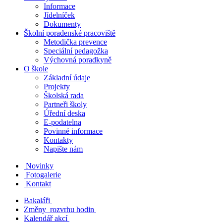
Informace
Jídelníček
Dokumenty
Školní poradenské pracoviště
Metodička prevence
Speciální pedagožka
Výchovná poradkyně
O škole
Základní údaje
Projekty
Školská rada
Partneři školy
Úřední deska
E-podatelna
Povinné informace
Kontakty
Napište nám
Novinky
Fotogalerie
Kontakt
Bakaláři
Změny rozvrhu hodin
Kalendář akcí