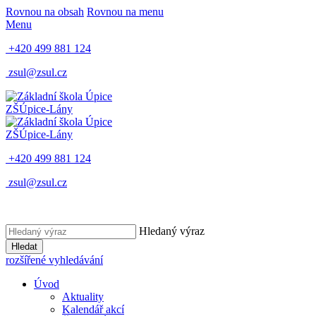
Rovnou na obsah
Rovnou na menu
Menu
+420 499 881 124
zsul@zsul.cz
ZŠ
Úpice-Lány
ZŠ
Úpice-Lány
+420 499 881 124
zsul@zsul.cz
Hledaný výraz
Hledat
rozšířené vyhledávání
Úvod
Aktuality
Kalendář akcí