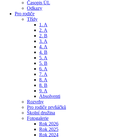
Časopis ÚL
Odkazy
Pro rodiče
Třídy
1. A
2. A
2. B
3. A
4. A
4. B
5. A
5. B
6. A
7. A
8. A
8. B
9. A
Absolventi
Rozvrhy
Pro rodiče prvňáčků
Školní družina
Fotogalerie
Rok 2026
Rok 2025
Rok 2024