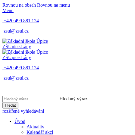
Rovnou na obsah
Rovnou na menu
Menu
+420 499 881 124
zsul@zsul.cz
ZŠ
Úpice-Lány
ZŠ
Úpice-Lány
+420 499 881 124
zsul@zsul.cz
Hledaný výraz
Hledat
rozšířené vyhledávání
Úvod
Aktuality
Kalendář akcí