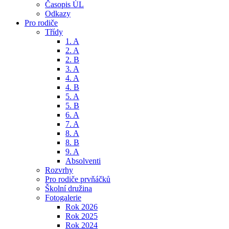
Časopis ÚL
Odkazy
Pro rodiče
Třídy
1. A
2. A
2. B
3. A
4. A
4. B
5. A
5. B
6. A
7. A
8. A
8. B
9. A
Absolventi
Rozvrhy
Pro rodiče prvňáčků
Školní družina
Fotogalerie
Rok 2026
Rok 2025
Rok 2024