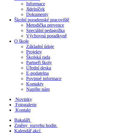
Informace
Jídelníček
Dokumenty
Školní poradenské pracoviště
Metodička prevence
Speciální pedagožka
Výchovná poradkyně
O škole
Základní údaje
Projekty
Školská rada
Partneři školy
Úřední deska
E-podatelna
Povinné informace
Kontakty
Napište nám
Novinky
Fotogalerie
Kontakt
Bakaláři
Změny rozvrhu hodin
Kalendář akcí