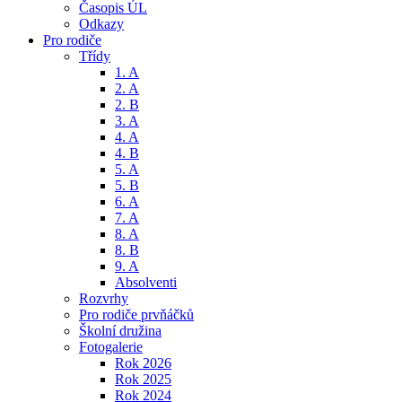
Časopis ÚL
Odkazy
Pro rodiče
Třídy
1. A
2. A
2. B
3. A
4. A
4. B
5. A
5. B
6. A
7. A
8. A
8. B
9. A
Absolventi
Rozvrhy
Pro rodiče prvňáčků
Školní družina
Fotogalerie
Rok 2026
Rok 2025
Rok 2024