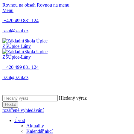
Rovnou na obsah
Rovnou na menu
Menu
+420 499 881 124
zsul@zsul.cz
ZŠ
Úpice-Lány
ZŠ
Úpice-Lány
+420 499 881 124
zsul@zsul.cz
Hledaný výraz
Hledat
rozšířené vyhledávání
Úvod
Aktuality
Kalendář akcí