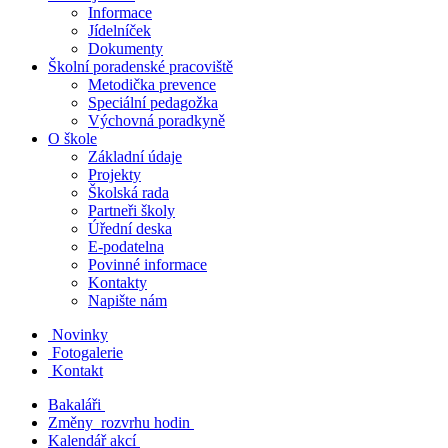
Informace
Jídelníček
Dokumenty
Školní poradenské pracoviště
Metodička prevence
Speciální pedagožka
Výchovná poradkyně
O škole
Základní údaje
Projekty
Školská rada
Partneři školy
Úřední deska
E-podatelna
Povinné informace
Kontakty
Napište nám
Novinky
Fotogalerie
Kontakt
Bakaláři
Změny rozvrhu hodin
Kalendář akcí