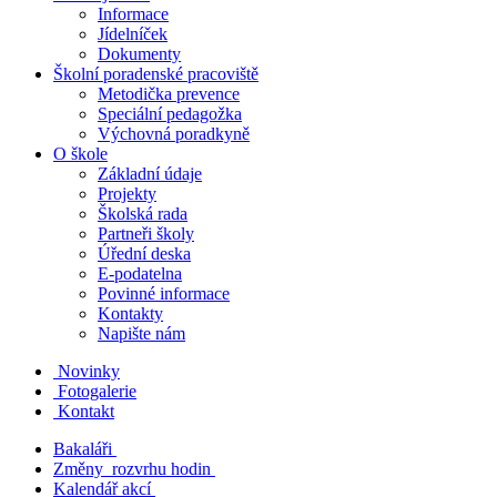
Informace
Jídelníček
Dokumenty
Školní poradenské pracoviště
Metodička prevence
Speciální pedagožka
Výchovná poradkyně
O škole
Základní údaje
Projekty
Školská rada
Partneři školy
Úřední deska
E-podatelna
Povinné informace
Kontakty
Napište nám
Novinky
Fotogalerie
Kontakt
Bakaláři
Změny rozvrhu hodin
Kalendář akcí