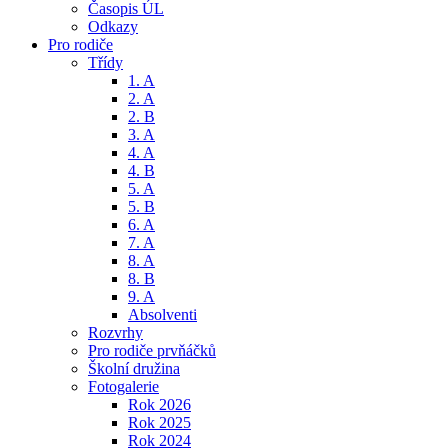
Časopis ÚL
Odkazy
Pro rodiče
Třídy
1. A
2. A
2. B
3. A
4. A
4. B
5. A
5. B
6. A
7. A
8. A
8. B
9. A
Absolventi
Rozvrhy
Pro rodiče prvňáčků
Školní družina
Fotogalerie
Rok 2026
Rok 2025
Rok 2024