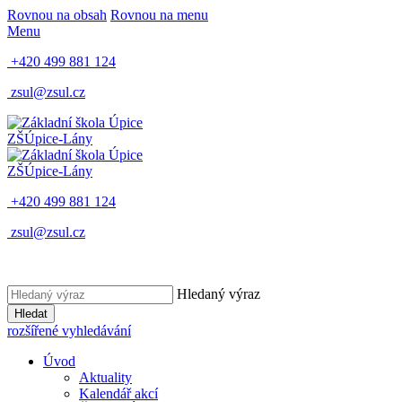
Rovnou na obsah
Rovnou na menu
Menu
+420 499 881 124
zsul@zsul.cz
ZŠ
Úpice-Lány
ZŠ
Úpice-Lány
+420 499 881 124
zsul@zsul.cz
Hledaný výraz
Hledat
rozšířené vyhledávání
Úvod
Aktuality
Kalendář akcí