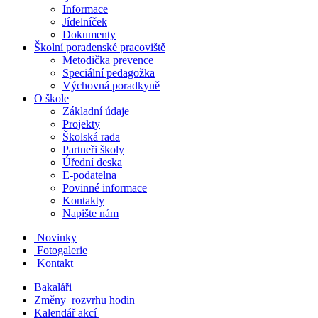
Informace
Jídelníček
Dokumenty
Školní poradenské pracoviště
Metodička prevence
Speciální pedagožka
Výchovná poradkyně
O škole
Základní údaje
Projekty
Školská rada
Partneři školy
Úřední deska
E-podatelna
Povinné informace
Kontakty
Napište nám
Novinky
Fotogalerie
Kontakt
Bakaláři
Změny rozvrhu hodin
Kalendář akcí