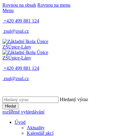
Rovnou na obsah
Rovnou na menu
Menu
+420 499 881 124
zsul@zsul.cz
ZŠ
Úpice-Lány
ZŠ
Úpice-Lány
+420 499 881 124
zsul@zsul.cz
Hledaný výraz
Hledat
rozšířené vyhledávání
Úvod
Aktuality
Kalendář akcí