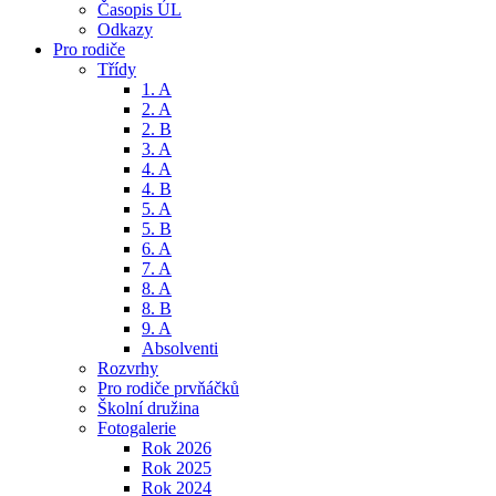
Časopis ÚL
Odkazy
Pro rodiče
Třídy
1. A
2. A
2. B
3. A
4. A
4. B
5. A
5. B
6. A
7. A
8. A
8. B
9. A
Absolventi
Rozvrhy
Pro rodiče prvňáčků
Školní družina
Fotogalerie
Rok 2026
Rok 2025
Rok 2024