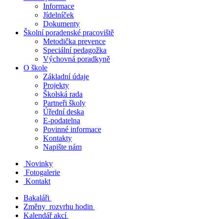
Informace
Jídelníček
Dokumenty
Školní poradenské pracoviště
Metodička prevence
Speciální pedagožka
Výchovná poradkyně
O škole
Základní údaje
Projekty
Školská rada
Partneři školy
Úřední deska
E-podatelna
Povinné informace
Kontakty
Napište nám
Novinky
Fotogalerie
Kontakt
Bakaláři
Změny rozvrhu hodin
Kalendář akcí