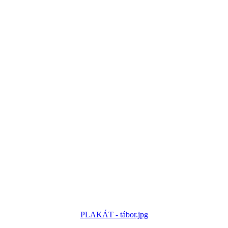
PLAKÁT - tábor.jpg