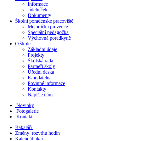
Informace
Jídelníček
Dokumenty
Školní poradenské pracoviště
Metodička prevence
Speciální pedagožka
Výchovná poradkyně
O škole
Základní údaje
Projekty
Školská rada
Partneři školy
Úřední deska
E-podatelna
Povinné informace
Kontakty
Napište nám
Novinky
Fotogalerie
Kontakt
Bakaláři
Změny rozvrhu hodin
Kalendář akcí