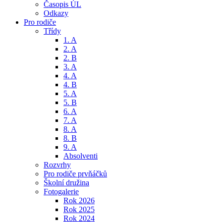
Časopis ÚL
Odkazy
Pro rodiče
Třídy
1. A
2. A
2. B
3. A
4. A
4. B
5. A
5. B
6. A
7. A
8. A
8. B
9. A
Absolventi
Rozvrhy
Pro rodiče prvňáčků
Školní družina
Fotogalerie
Rok 2026
Rok 2025
Rok 2024