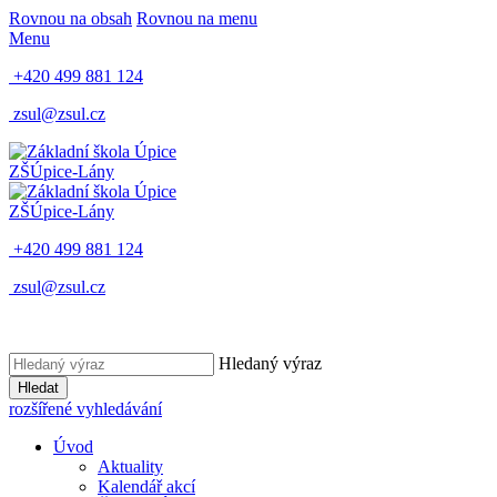
Rovnou na obsah
Rovnou na menu
Menu
+420 499 881 124
zsul@zsul.cz
ZŠ
Úpice-Lány
ZŠ
Úpice-Lány
+420 499 881 124
zsul@zsul.cz
Hledaný výraz
Hledat
rozšířené vyhledávání
Úvod
Aktuality
Kalendář akcí