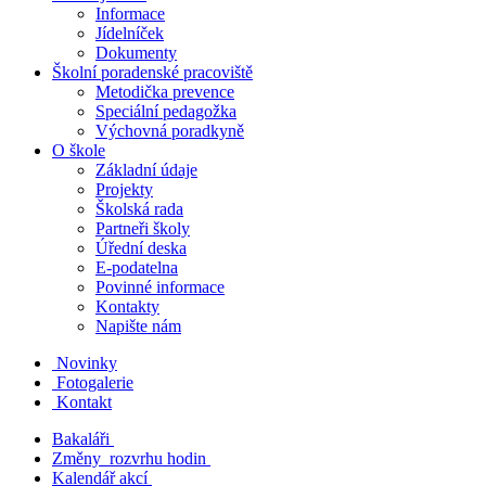
Informace
Jídelníček
Dokumenty
Školní poradenské pracoviště
Metodička prevence
Speciální pedagožka
Výchovná poradkyně
O škole
Základní údaje
Projekty
Školská rada
Partneři školy
Úřední deska
E-podatelna
Povinné informace
Kontakty
Napište nám
Novinky
Fotogalerie
Kontakt
Bakaláři
Změny rozvrhu hodin
Kalendář akcí