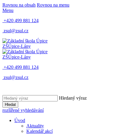
Rovnou na obsah
Rovnou na menu
Menu
+420 499 881 124
zsul@zsul.cz
ZŠ
Úpice-Lány
ZŠ
Úpice-Lány
+420 499 881 124
zsul@zsul.cz
Hledaný výraz
Hledat
rozšířené vyhledávání
Úvod
Aktuality
Kalendář akcí