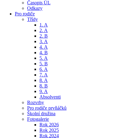
Časopis ÚL
Odkazy
Pro rodiče
Třídy
1. A
2. A
2. B
3. A
4. A
4. B
5. A
5. B
6. A
7. A
8. A
8. B
9. A
Absolventi
Rozvrhy
Pro rodiče prvňáčků
Školní družina
Fotogalerie
Rok 2026
Rok 2025
Rok 2024