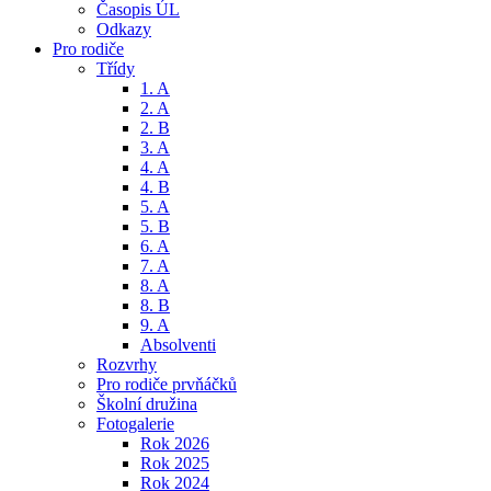
Časopis ÚL
Odkazy
Pro rodiče
Třídy
1. A
2. A
2. B
3. A
4. A
4. B
5. A
5. B
6. A
7. A
8. A
8. B
9. A
Absolventi
Rozvrhy
Pro rodiče prvňáčků
Školní družina
Fotogalerie
Rok 2026
Rok 2025
Rok 2024