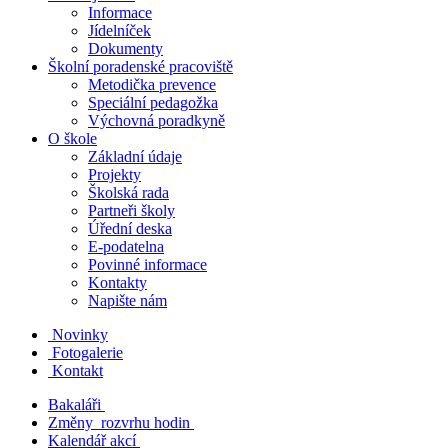
Informace
Jídelníček
Dokumenty
Školní poradenské pracoviště
Metodička prevence
Speciální pedagožka
Výchovná poradkyně
O škole
Základní údaje
Projekty
Školská rada
Partneři školy
Úřední deska
E-podatelna
Povinné informace
Kontakty
Napište nám
Novinky
Fotogalerie
Kontakt
Bakaláři
Změny rozvrhu hodin
Kalendář akcí