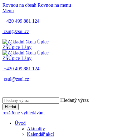
Rovnou na obsah
Rovnou na menu
Menu
+420 499 881 124
zsul@zsul.cz
ZŠ
Úpice-Lány
ZŠ
Úpice-Lány
+420 499 881 124
zsul@zsul.cz
Hledaný výraz
Hledat
rozšířené vyhledávání
Úvod
Aktuality
Kalendář akcí