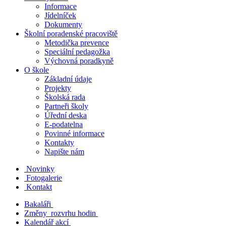
Informace
Jídelníček
Dokumenty
Školní poradenské pracoviště
Metodička prevence
Speciální pedagožka
Výchovná poradkyně
O škole
Základní údaje
Projekty
Školská rada
Partneři školy
Úřední deska
E-podatelna
Povinné informace
Kontakty
Napište nám
Novinky
Fotogalerie
Kontakt
Bakaláři
Změny rozvrhu hodin
Kalendář akcí