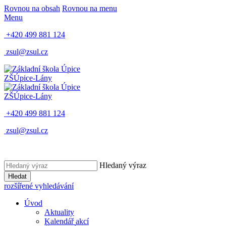
Rovnou na obsah
Rovnou na menu
Menu
+420 499 881 124
zsul@zsul.cz
ZŠ
Úpice-Lány
ZŠ
Úpice-Lány
+420 499 881 124
zsul@zsul.cz
Hledaný výraz
Hledat
rozšířené vyhledávání
Úvod
Aktuality
Kalendář akcí