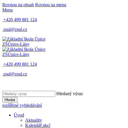
Rovnou na obsah
Rovnou na menu
Menu
+420 499 881 124
zsul@zsul.cz
ZŠ
Úpice-Lány
ZŠ
Úpice-Lány
+420 499 881 124
zsul@zsul.cz
Hledaný výraz
Hledat
rozšířené vyhledávání
Úvod
Aktuality
Kalendář akcí