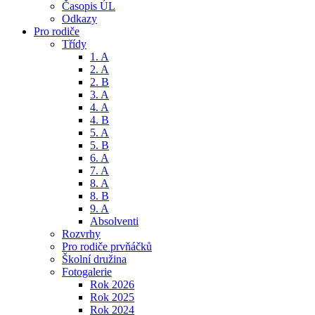
Časopis ÚL
Odkazy
Pro rodiče
Třídy
1. A
2. A
2. B
3. A
4. A
4. B
5. A
5. B
6. A
7. A
8. A
8. B
9. A
Absolventi
Rozvrhy
Pro rodiče prvňáčků
Školní družina
Fotogalerie
Rok 2026
Rok 2025
Rok 2024