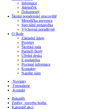
Informace
Jídelníček
Dokumenty
Školní poradenské pracoviště
Metodička prevence
Speciální pedagožka
Výchovná poradkyně
O škole
Základní údaje
Projekty
Školská rada
Partneři školy
Úřední deska
E-podatelna
Povinné informace
Kontakty
Napište nám
Novinky
Fotogalerie
Kontakt
Bakaláři
Změny rozvrhu hodin
Kalendář akcí