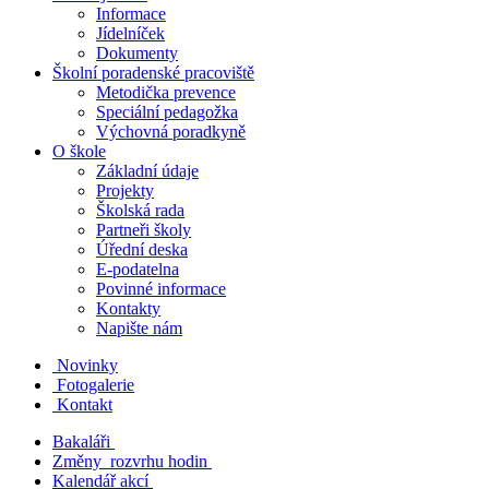
Informace
Jídelníček
Dokumenty
Školní poradenské pracoviště
Metodička prevence
Speciální pedagožka
Výchovná poradkyně
O škole
Základní údaje
Projekty
Školská rada
Partneři školy
Úřední deska
E-podatelna
Povinné informace
Kontakty
Napište nám
Novinky
Fotogalerie
Kontakt
Bakaláři
Změny rozvrhu hodin
Kalendář akcí