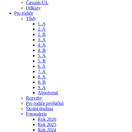
Časopis ÚL
Odkazy
Pro rodiče
Třídy
1. A
2. A
2. B
3. A
4. A
4. B
5. A
5. B
6. A
7. A
8. A
8. B
9. A
Absolventi
Rozvrhy
Pro rodiče prvňáčků
Školní družina
Fotogalerie
Rok 2026
Rok 2025
Rok 2024