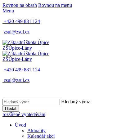
Rovnou na obsah
Rovnou na menu
Menu
+420 499 881 124
zsul@zsul.cz
ZŠ
Úpice-Lány
ZŠ
Úpice-Lány
+420 499 881 124
zsul@zsul.cz
Hledaný výraz
Hledat
rozšířené vyhledávání
Úvod
Aktuality
Kalendář akcí