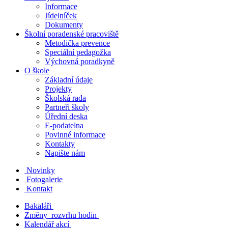
Informace
Jídelníček
Dokumenty
Školní poradenské pracoviště
Metodička prevence
Speciální pedagožka
Výchovná poradkyně
O škole
Základní údaje
Projekty
Školská rada
Partneři školy
Úřední deska
E-podatelna
Povinné informace
Kontakty
Napište nám
Novinky
Fotogalerie
Kontakt
Bakaláři
Změny rozvrhu hodin
Kalendář akcí