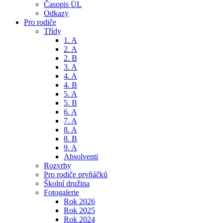
Časopis ÚL
Odkazy
Pro rodiče
Třídy
1. A
2. A
2. B
3. A
4. A
4. B
5. A
5. B
6. A
7. A
8. A
8. B
9. A
Absolventi
Rozvrhy
Pro rodiče prvňáčků
Školní družina
Fotogalerie
Rok 2026
Rok 2025
Rok 2024