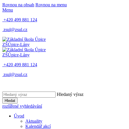
Rovnou na obsah
Rovnou na menu
Menu
+420 499 881 124
zsul@zsul.cz
ZŠ
Úpice-Lány
ZŠ
Úpice-Lány
+420 499 881 124
zsul@zsul.cz
Hledaný výraz
Hledat
rozšířené vyhledávání
Úvod
Aktuality
Kalendář akcí