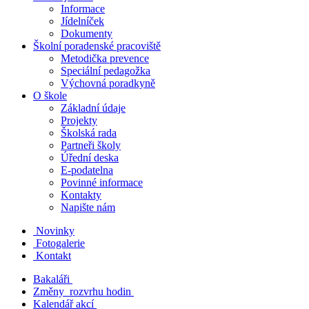
Informace
Jídelníček
Dokumenty
Školní poradenské pracoviště
Metodička prevence
Speciální pedagožka
Výchovná poradkyně
O škole
Základní údaje
Projekty
Školská rada
Partneři školy
Úřední deska
E-podatelna
Povinné informace
Kontakty
Napište nám
Novinky
Fotogalerie
Kontakt
Bakaláři
Změny rozvrhu hodin
Kalendář akcí