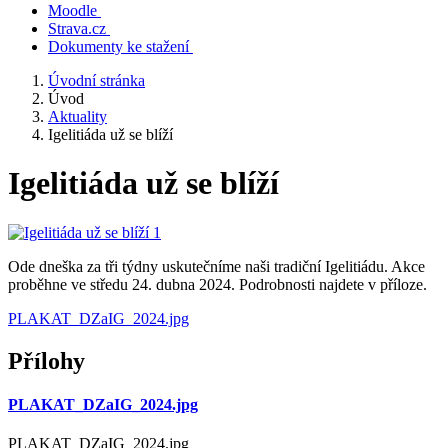
Moodle
Strava.cz
Dokumenty ke stažení
Úvodní stránka
Úvod
Aktuality
Igelitiáda už se blíží
Igelitiáda už se blíží
Ode dneška za tři týdny uskutečníme naši tradiční Igelitiádu. Akce
proběhne ve středu 24. dubna 2024. Podrobnosti najdete v příloze.
PLAKAT_DZaIG_2024.jpg
Přílohy
PLAKAT_DZaIG_2024.jpg
PLAKAT_DZaIG_2024.jpg