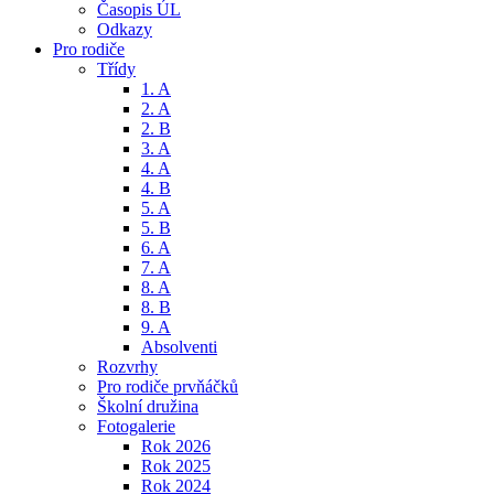
Časopis ÚL
Odkazy
Pro rodiče
Třídy
1. A
2. A
2. B
3. A
4. A
4. B
5. A
5. B
6. A
7. A
8. A
8. B
9. A
Absolventi
Rozvrhy
Pro rodiče prvňáčků
Školní družina
Fotogalerie
Rok 2026
Rok 2025
Rok 2024