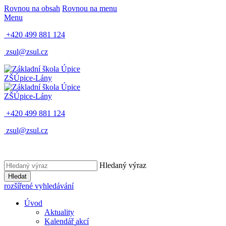
Rovnou na obsah
Rovnou na menu
Menu
+420 499 881 124
zsul@zsul.cz
ZŠ
Úpice-Lány
ZŠ
Úpice-Lány
+420 499 881 124
zsul@zsul.cz
Hledaný výraz
Hledat
rozšířené vyhledávání
Úvod
Aktuality
Kalendář akcí