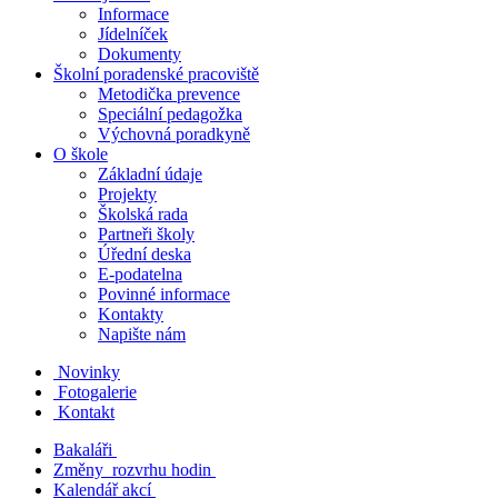
Informace
Jídelníček
Dokumenty
Školní poradenské pracoviště
Metodička prevence
Speciální pedagožka
Výchovná poradkyně
O škole
Základní údaje
Projekty
Školská rada
Partneři školy
Úřední deska
E-podatelna
Povinné informace
Kontakty
Napište nám
Novinky
Fotogalerie
Kontakt
Bakaláři
Změny rozvrhu hodin
Kalendář akcí