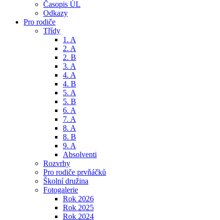
Časopis ÚL
Odkazy
Pro rodiče
Třídy
1. A
2. A
2. B
3. A
4. A
4. B
5. A
5. B
6. A
7. A
8. A
8. B
9. A
Absolventi
Rozvrhy
Pro rodiče prvňáčků
Školní družina
Fotogalerie
Rok 2026
Rok 2025
Rok 2024