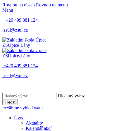
Rovnou na obsah
Rovnou na menu
Menu
+420 499 881 124
zsul@zsul.cz
ZŠ
Úpice-Lány
ZŠ
Úpice-Lány
+420 499 881 124
zsul@zsul.cz
Hledaný výraz
Hledat
rozšířené vyhledávání
Úvod
Aktuality
Kalendář akcí