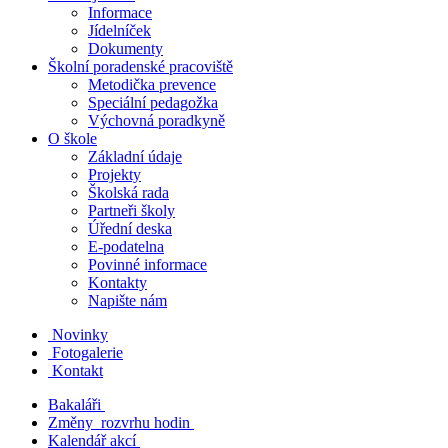
Informace
Jídelníček
Dokumenty
Školní poradenské pracoviště
Metodička prevence
Speciální pedagožka
Výchovná poradkyně
O škole
Základní údaje
Projekty
Školská rada
Partneři školy
Úřední deska
E-podatelna
Povinné informace
Kontakty
Napište nám
Novinky
Fotogalerie
Kontakt
Bakaláři
Změny rozvrhu hodin
Kalendář akcí