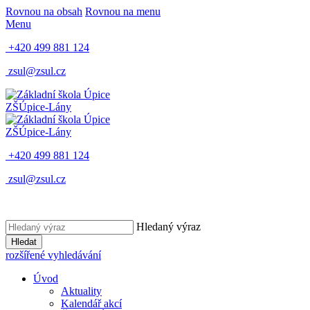
Rovnou na obsah
Rovnou na menu
Menu
+420 499 881 124
zsul@zsul.cz
ZŠ
Úpice-Lány
ZŠ
Úpice-Lány
+420 499 881 124
zsul@zsul.cz
Hledaný výraz
Hledat
rozšířené vyhledávání
Úvod
Aktuality
Kalendář akcí