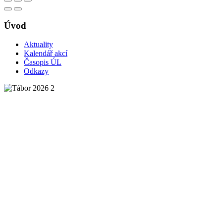
Úvod
Aktuality
Kalendář akcí
Časopis ÚL
Odkazy