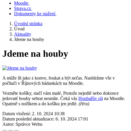
Moodle
Strava.cz
Dokumenty ke stažení
Úvodní stránka
Úvod
Aktuality
Jdeme na houby
Jdeme na houby
A může lít jako z konve, foukat a být nečas. Nasbíráme vše v
počítači v Říjnových hádankách na Moodle.
Vezměte košíky, stačí vám malé. Protože nejedlé nebo dokonce
jedovaté houby sebrat nesmíte. Čeká vás
Houbařův ráj
na Moodle.
Opatrně s nožíkem a do košíku jen jedlé.
(Hra)
Datum vložení:
2. 10. 2024 10:38
Datum poslední aktualizace:
6. 10. 2024 17:01
Autor:
Správce Webu