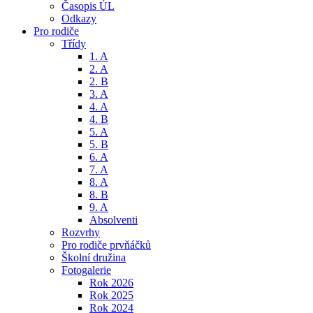
Časopis ÚL
Odkazy
Pro rodiče
Třídy
1. A
2. A
2. B
3. A
4. A
4. B
5. A
5. B
6. A
7. A
8. A
8. B
9. A
Absolventi
Rozvrhy
Pro rodiče prvňáčků
Školní družina
Fotogalerie
Rok 2026
Rok 2025
Rok 2024