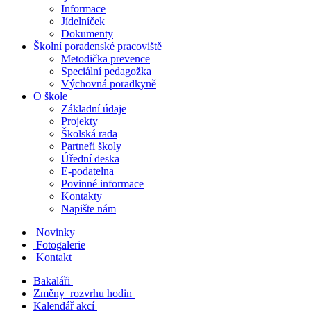
Informace
Jídelníček
Dokumenty
Školní poradenské pracoviště
Metodička prevence
Speciální pedagožka
Výchovná poradkyně
O škole
Základní údaje
Projekty
Školská rada
Partneři školy
Úřední deska
E-podatelna
Povinné informace
Kontakty
Napište nám
Novinky
Fotogalerie
Kontakt
Bakaláři
Změny rozvrhu hodin
Kalendář akcí