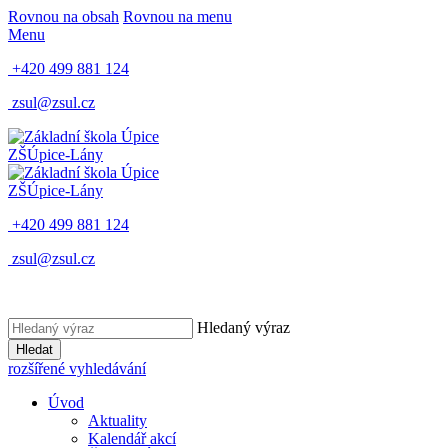
Rovnou na obsah
Rovnou na menu
Menu
+420 499 881 124
zsul@zsul.cz
ZŠ
Úpice-Lány
ZŠ
Úpice-Lány
+420 499 881 124
zsul@zsul.cz
Hledaný výraz
Hledat
rozšířené vyhledávání
Úvod
Aktuality
Kalendář akcí