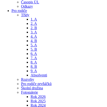
Časopis ÚL
Odkazy
Pro rodiče
Třídy
1. A
2. A
2. B
3. A
4. A
4. B
5. A
5. B
6. A
7. A
8. A
8. B
9. A
Absolventi
Rozvrhy
Pro rodiče prvňáčků
Školní družina
Fotogalerie
Rok 2026
Rok 2025
Rok 2024