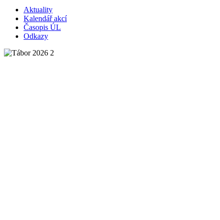
Aktuality
Kalendář akcí
Časopis ÚL
Odkazy