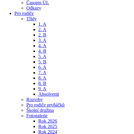
Časopis ÚL
Odkazy
Pro rodiče
Třídy
1. A
2. A
2. B
3. A
4. A
4. B
5. A
5. B
6. A
7. A
8. A
8. B
9. A
Absolventi
Rozvrhy
Pro rodiče prvňáčků
Školní družina
Fotogalerie
Rok 2026
Rok 2025
Rok 2024