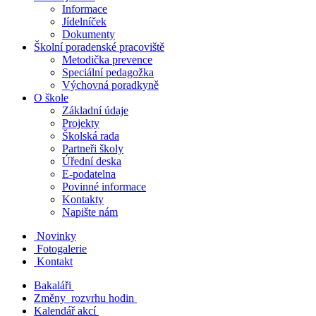
Informace
Jídelníček
Dokumenty
Školní poradenské pracoviště
Metodička prevence
Speciální pedagožka
Výchovná poradkyně
O škole
Základní údaje
Projekty
Školská rada
Partneři školy
Úřední deska
E-podatelna
Povinné informace
Kontakty
Napište nám
Novinky
Fotogalerie
Kontakt
Bakaláři
Změny rozvrhu hodin
Kalendář akcí