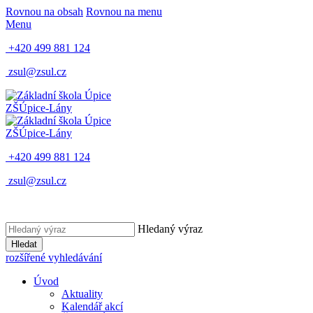
Rovnou na obsah
Rovnou na menu
Menu
+420 499 881 124
zsul@zsul.cz
ZŠ
Úpice-Lány
ZŠ
Úpice-Lány
+420 499 881 124
zsul@zsul.cz
Hledaný výraz
Hledat
rozšířené vyhledávání
Úvod
Aktuality
Kalendář akcí