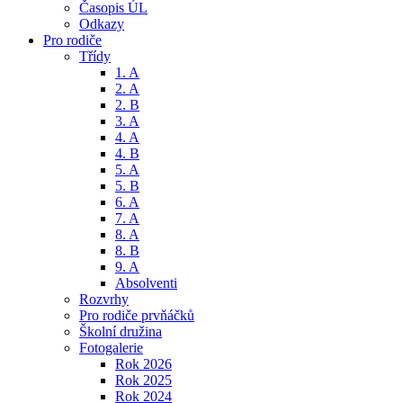
Časopis ÚL
Odkazy
Pro rodiče
Třídy
1. A
2. A
2. B
3. A
4. A
4. B
5. A
5. B
6. A
7. A
8. A
8. B
9. A
Absolventi
Rozvrhy
Pro rodiče prvňáčků
Školní družina
Fotogalerie
Rok 2026
Rok 2025
Rok 2024