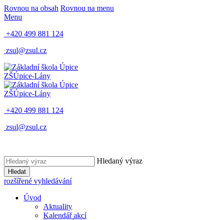
Rovnou na obsah
Rovnou na menu
Menu
+420 499 881 124
zsul@zsul.cz
ZŠ
Úpice-Lány
ZŠ
Úpice-Lány
+420 499 881 124
zsul@zsul.cz
Hledaný výraz
Hledat
rozšířené vyhledávání
Úvod
Aktuality
Kalendář akcí