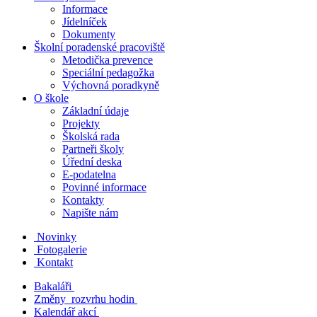
Informace
Jídelníček
Dokumenty
Školní poradenské pracoviště
Metodička prevence
Speciální pedagožka
Výchovná poradkyně
O škole
Základní údaje
Projekty
Školská rada
Partneři školy
Úřední deska
E-podatelna
Povinné informace
Kontakty
Napište nám
Novinky
Fotogalerie
Kontakt
Bakaláři
Změny rozvrhu hodin
Kalendář akcí