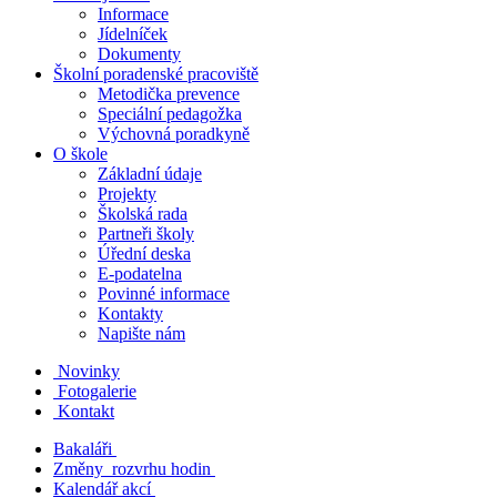
Informace
Jídelníček
Dokumenty
Školní poradenské pracoviště
Metodička prevence
Speciální pedagožka
Výchovná poradkyně
O škole
Základní údaje
Projekty
Školská rada
Partneři školy
Úřední deska
E-podatelna
Povinné informace
Kontakty
Napište nám
Novinky
Fotogalerie
Kontakt
Bakaláři
Změny rozvrhu hodin
Kalendář akcí