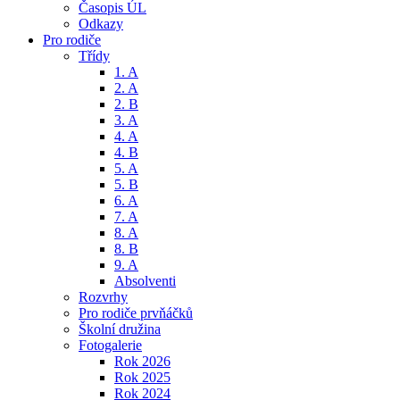
Časopis ÚL
Odkazy
Pro rodiče
Třídy
1. A
2. A
2. B
3. A
4. A
4. B
5. A
5. B
6. A
7. A
8. A
8. B
9. A
Absolventi
Rozvrhy
Pro rodiče prvňáčků
Školní družina
Fotogalerie
Rok 2026
Rok 2025
Rok 2024