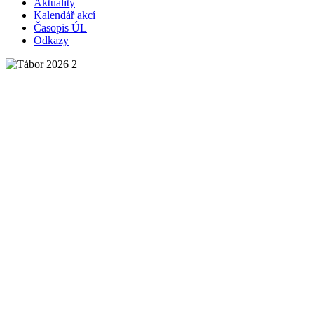
Aktuality
Kalendář akcí
Časopis ÚL
Odkazy