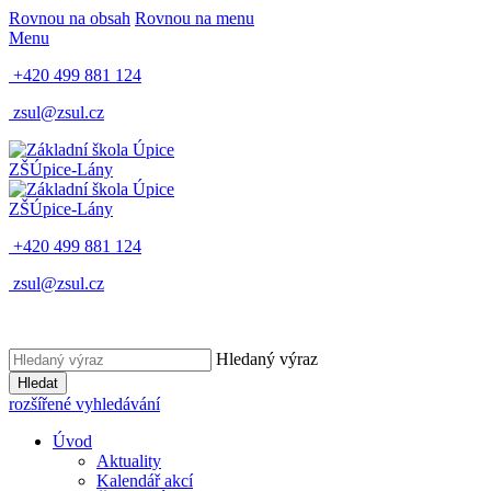
Rovnou na obsah
Rovnou na menu
Menu
+420 499 881 124
zsul@zsul.cz
ZŠ
Úpice-Lány
ZŠ
Úpice-Lány
+420 499 881 124
zsul@zsul.cz
Hledaný výraz
Hledat
rozšířené vyhledávání
Úvod
Aktuality
Kalendář akcí