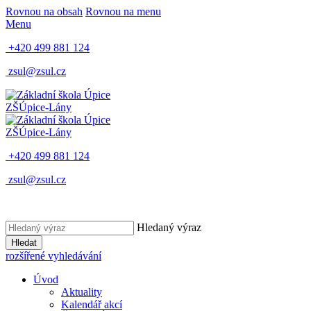
Rovnou na obsah
Rovnou na menu
Menu
+420 499 881 124
zsul@zsul.cz
ZŠ
Úpice-Lány
ZŠ
Úpice-Lány
+420 499 881 124
zsul@zsul.cz
Hledaný výraz
Hledat
rozšířené vyhledávání
Úvod
Aktuality
Kalendář akcí