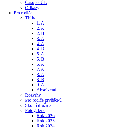
Časopis ÚL
Odkazy
Pro rodiče
Třídy
1. A
2. A
2. B
3. A
4. A
4. B
5. A
5. B
6. A
7. A
8. A
8. B
9. A
Absolventi
Rozvrhy
Pro rodiče prvňáčků
Školní družina
Fotogalerie
Rok 2026
Rok 2025
Rok 2024