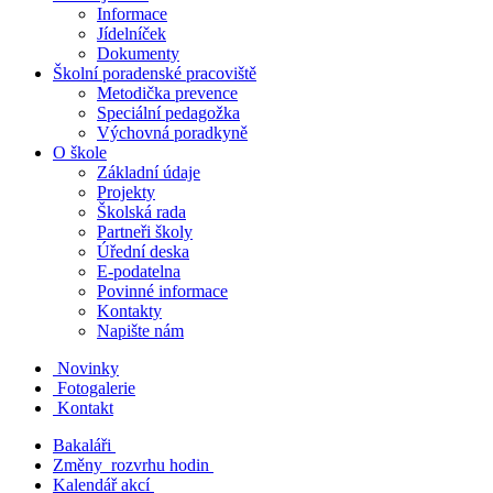
Informace
Jídelníček
Dokumenty
Školní poradenské pracoviště
Metodička prevence
Speciální pedagožka
Výchovná poradkyně
O škole
Základní údaje
Projekty
Školská rada
Partneři školy
Úřední deska
E-podatelna
Povinné informace
Kontakty
Napište nám
Novinky
Fotogalerie
Kontakt
Bakaláři
Změny rozvrhu hodin
Kalendář akcí