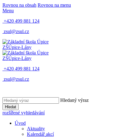
Rovnou na obsah
Rovnou na menu
Menu
+420 499 881 124
zsul@zsul.cz
ZŠ
Úpice-Lány
ZŠ
Úpice-Lány
+420 499 881 124
zsul@zsul.cz
Hledaný výraz
Hledat
rozšířené vyhledávání
Úvod
Aktuality
Kalendář akcí