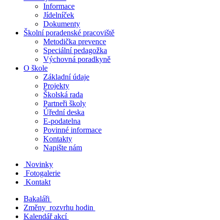
Informace
Jídelníček
Dokumenty
Školní poradenské pracoviště
Metodička prevence
Speciální pedagožka
Výchovná poradkyně
O škole
Základní údaje
Projekty
Školská rada
Partneři školy
Úřední deska
E-podatelna
Povinné informace
Kontakty
Napište nám
Novinky
Fotogalerie
Kontakt
Bakaláři
Změny rozvrhu hodin
Kalendář akcí