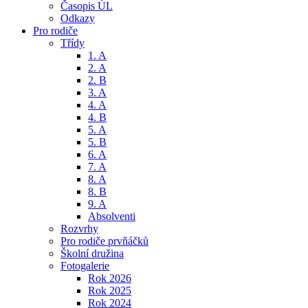
Časopis ÚL
Odkazy
Pro rodiče
Třídy
1. A
2. A
2. B
3. A
4. A
4. B
5. A
5. B
6. A
7. A
8. A
8. B
9. A
Absolventi
Rozvrhy
Pro rodiče prvňáčků
Školní družina
Fotogalerie
Rok 2026
Rok 2025
Rok 2024