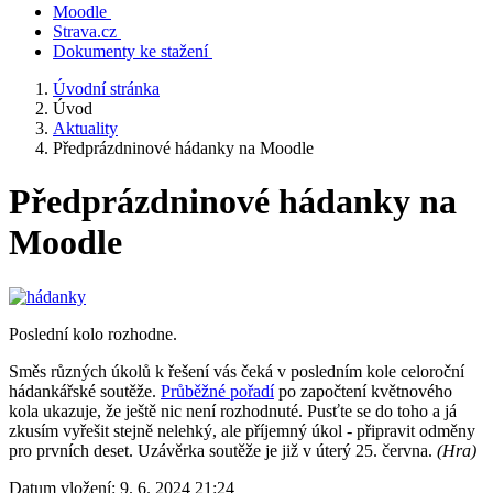
Moodle
Strava.cz
Dokumenty ke stažení
Úvodní stránka
Úvod
Aktuality
Předprázdninové hádanky na Moodle
Předprázdninové hádanky na
Moodle
Poslední kolo rozhodne.
Směs různých úkolů k řešení vás čeká v posledním kole celoroční
hádankářské soutěže.
Průběžné pořadí
po započtení květnového
kola ukazuje, že ještě nic není rozhodnuté. Pusťte se do toho a já
zkusím vyřešit stejně nelehký, ale příjemný úkol - připravit odměny
pro prvních deset. Uzávěrka soutěže je již v úterý 25. června.
(Hra)
Datum vložení:
9. 6. 2024 21:24