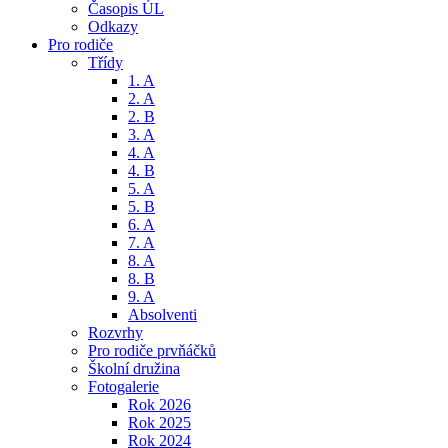
Časopis ÚL
Odkazy
Pro rodiče
Třídy
1. A
2. A
2. B
3. A
4. A
4. B
5. A
5. B
6. A
7. A
8. A
8. B
9. A
Absolventi
Rozvrhy
Pro rodiče prvňáčků
Školní družina
Fotogalerie
Rok 2026
Rok 2025
Rok 2024