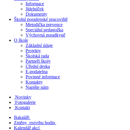
Informace
Jídelníček
Dokumenty
Školní poradenské pracoviště
Metodička prevence
Speciální pedagožka
Výchovná poradkyně
O škole
Základní údaje
Projekty
Školská rada
Partneři školy
Úřední deska
E-podatelna
Povinné informace
Kontakty
Napište nám
Novinky
Fotogalerie
Kontakt
Bakaláři
Změny rozvrhu hodin
Kalendář akcí