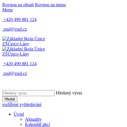
Rovnou na obsah
Rovnou na menu
Menu
+420 499 881 124
zsul@zsul.cz
ZŠ
Úpice-Lány
ZŠ
Úpice-Lány
+420 499 881 124
zsul@zsul.cz
Hledaný výraz
Hledat
rozšířené vyhledávání
Úvod
Aktuality
Kalendář akcí