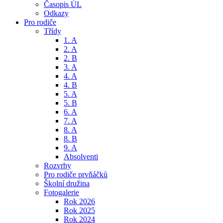
Časopis ÚL
Odkazy
Pro rodiče
Třídy
1. A
2. A
2. B
3. A
4. A
4. B
5. A
5. B
6. A
7. A
8. A
8. B
9. A
Absolventi
Rozvrhy
Pro rodiče prvňáčků
Školní družina
Fotogalerie
Rok 2026
Rok 2025
Rok 2024