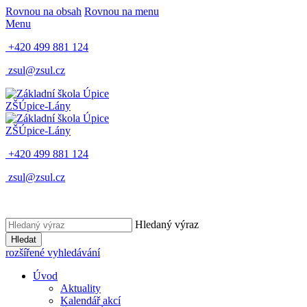
Rovnou na obsah
Rovnou na menu
Menu
+420 499 881 124
zsul@zsul.cz
ZŠ
Úpice-Lány
ZŠ
Úpice-Lány
+420 499 881 124
zsul@zsul.cz
Hledaný výraz
Hledat
rozšířené vyhledávání
Úvod
Aktuality
Kalendář akcí