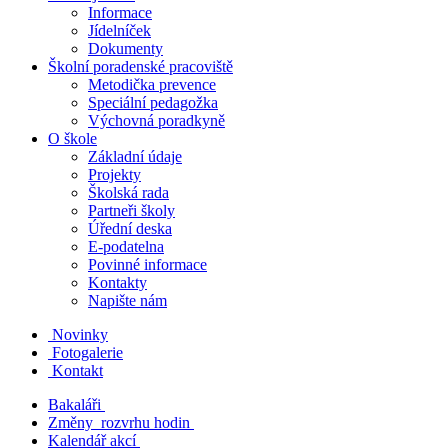
Informace
Jídelníček
Dokumenty
Školní poradenské pracoviště
Metodička prevence
Speciální pedagožka
Výchovná poradkyně
O škole
Základní údaje
Projekty
Školská rada
Partneři školy
Úřední deska
E-podatelna
Povinné informace
Kontakty
Napište nám
Novinky
Fotogalerie
Kontakt
Bakaláři
Změny rozvrhu hodin
Kalendář akcí