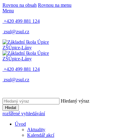
Rovnou na obsah
Rovnou na menu
Menu
+420 499 881 124
zsul@zsul.cz
ZŠ
Úpice-Lány
ZŠ
Úpice-Lány
+420 499 881 124
zsul@zsul.cz
Hledaný výraz
Hledat
rozšířené vyhledávání
Úvod
Aktuality
Kalendář akcí