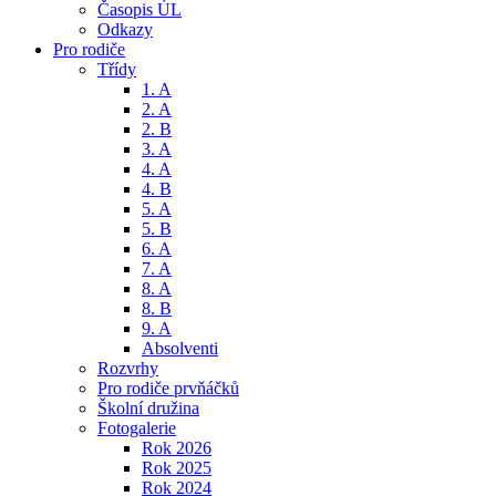
Časopis ÚL
Odkazy
Pro rodiče
Třídy
1. A
2. A
2. B
3. A
4. A
4. B
5. A
5. B
6. A
7. A
8. A
8. B
9. A
Absolventi
Rozvrhy
Pro rodiče prvňáčků
Školní družina
Fotogalerie
Rok 2026
Rok 2025
Rok 2024