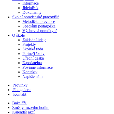
Informace
Jídelníček
Dokumenty
Školní poradenské pracoviště
Metodička prevence
Speciální pedagožka
Výchovná poradkyně
O škole
Základní údaje
Projekty
Školská rada
Partneři školy
Úřední deska
E-podatelna
Povinné informace
Kontakty
Napište nám
Novinky
Fotogalerie
Kontakt
Bakaláři
Změny rozvrhu hodin
Kalendář akcí