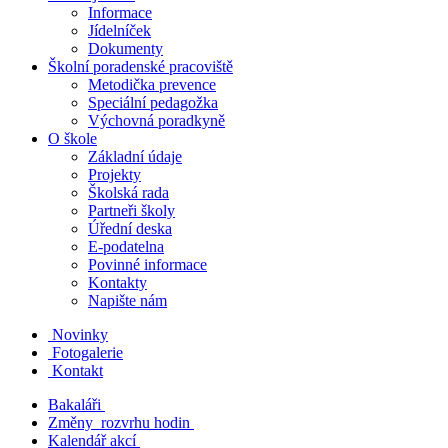
Informace
Jídelníček
Dokumenty
Školní poradenské pracoviště
Metodička prevence
Speciální pedagožka
Výchovná poradkyně
O škole
Základní údaje
Projekty
Školská rada
Partneři školy
Úřední deska
E-podatelna
Povinné informace
Kontakty
Napište nám
Novinky
Fotogalerie
Kontakt
Bakaláři
Změny rozvrhu hodin
Kalendář akcí