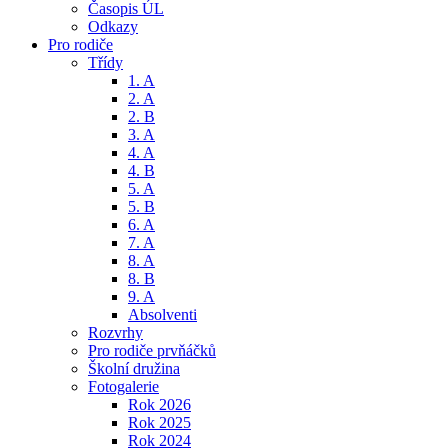
Časopis ÚL
Odkazy
Pro rodiče
Třídy
1. A
2. A
2. B
3. A
4. A
4. B
5. A
5. B
6. A
7. A
8. A
8. B
9. A
Absolventi
Rozvrhy
Pro rodiče prvňáčků
Školní družina
Fotogalerie
Rok 2026
Rok 2025
Rok 2024