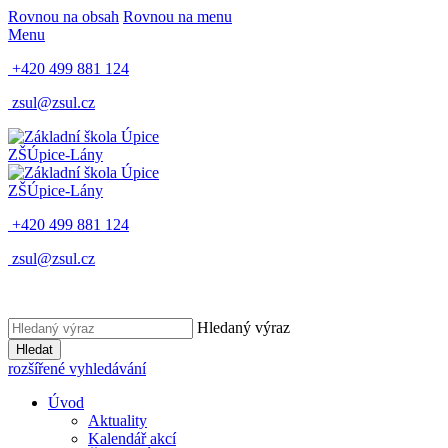
Rovnou na obsah
Rovnou na menu
Menu
+420 499 881 124
zsul@zsul.cz
ZŠ
Úpice-Lány
ZŠ
Úpice-Lány
+420 499 881 124
zsul@zsul.cz
Hledaný výraz
Hledat
rozšířené vyhledávání
Úvod
Aktuality
Kalendář akcí