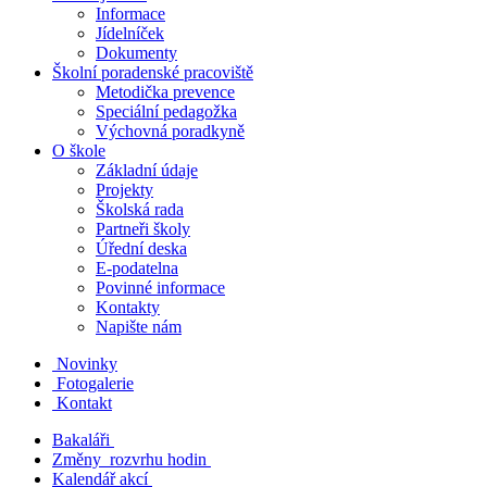
Informace
Jídelníček
Dokumenty
Školní poradenské pracoviště
Metodička prevence
Speciální pedagožka
Výchovná poradkyně
O škole
Základní údaje
Projekty
Školská rada
Partneři školy
Úřední deska
E-podatelna
Povinné informace
Kontakty
Napište nám
Novinky
Fotogalerie
Kontakt
Bakaláři
Změny rozvrhu hodin
Kalendář akcí