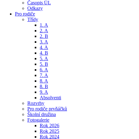
Časopis ÚL
Odkazy
Pro rodiče
Třídy
1. A
2. A
2. B
3. A
4. A
4. B
5. A
5. B
6. A
7. A
8. A
8. B
9. A
Absolventi
Rozvrhy
Pro rodiče prvňáčků
Školní družina
Fotogalerie
Rok 2026
Rok 2025
Rok 2024