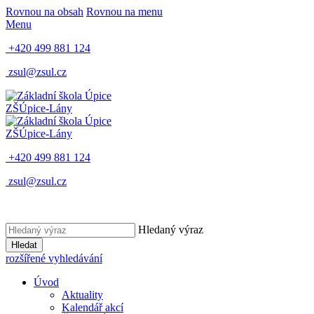
Rovnou na obsah
Rovnou na menu
Menu
+420 499 881 124
zsul@zsul.cz
ZŠ
Úpice-Lány
ZŠ
Úpice-Lány
+420 499 881 124
zsul@zsul.cz
Hledaný výraz
Hledat
rozšířené vyhledávání
Úvod
Aktuality
Kalendář akcí