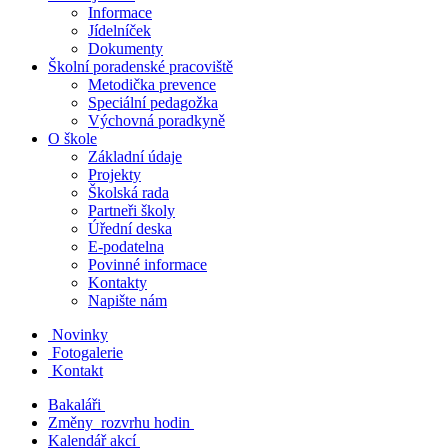
Informace
Jídelníček
Dokumenty
Školní poradenské pracoviště
Metodička prevence
Speciální pedagožka
Výchovná poradkyně
O škole
Základní údaje
Projekty
Školská rada
Partneři školy
Úřední deska
E-podatelna
Povinné informace
Kontakty
Napište nám
Novinky
Fotogalerie
Kontakt
Bakaláři
Změny rozvrhu hodin
Kalendář akcí