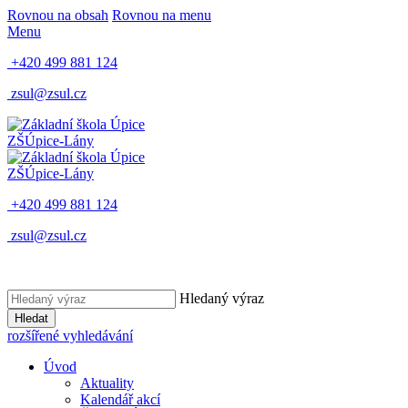
Rovnou na obsah
Rovnou na menu
Menu
+420 499 881 124
zsul@zsul.cz
ZŠ
Úpice-Lány
ZŠ
Úpice-Lány
+420 499 881 124
zsul@zsul.cz
Hledaný výraz
Hledat
rozšířené vyhledávání
Úvod
Aktuality
Kalendář akcí