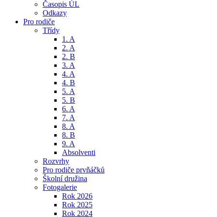
Časopis ÚL
Odkazy
Pro rodiče
Třídy
1. A
2. A
2. B
3. A
4. A
4. B
5. A
5. B
6. A
7. A
8. A
8. B
9. A
Absolventi
Rozvrhy
Pro rodiče prvňáčků
Školní družina
Fotogalerie
Rok 2026
Rok 2025
Rok 2024