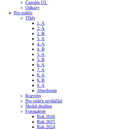
Časopis ÚL
Odkazy
Pro rodiče
Třídy
1. A
2. A
2. B
3. A
4. A
4. B
5. A
5. B
6. A
7. A
8. A
8. B
9. A
Absolventi
Rozvrhy
Pro rodiče prvňáčků
Školní družina
Fotogalerie
Rok 2026
Rok 2025
Rok 2024