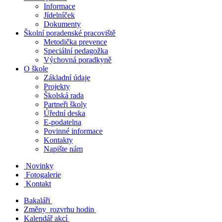
Informace
Jídelníček
Dokumenty
Školní poradenské pracoviště
Metodička prevence
Speciální pedagožka
Výchovná poradkyně
O škole
Základní údaje
Projekty
Školská rada
Partneři školy
Úřední deska
E-podatelna
Povinné informace
Kontakty
Napište nám
Novinky
Fotogalerie
Kontakt
Bakaláři
Změny rozvrhu hodin
Kalendář akcí