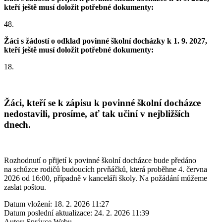
kteří
ještě
musí doložit potřebné dokumenty:
48.
Žáci s žádostí o odklad povinné školní docházky k 1. 9. 2027,
kteří
ještě
musí doložit potřebné dokumenty:
18.
Žáci, kteří se k zápisu k povinné školní docházce
nedostavili, prosíme, ať tak učiní v nejbližších
dnech.
Rozhodnutí o přijetí k povinné školní docházce bude předáno
na schůzce rodičů budoucích prvňáčků, která proběhne 4. června
2026 od 16:00, případně v kanceláři školy. Na požádání můžeme
zaslat poštou.
Datum vložení:
18. 2. 2026 11:27
Datum poslední aktualizace:
24. 2. 2026 11:39
Autor:
Správce Webu