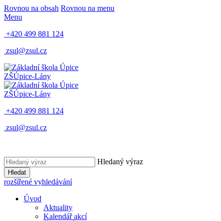
Rovnou na obsah
Rovnou na menu
Menu
+420 499 881 124
zsul@zsul.cz
ZŠ
Úpice-Lány
ZŠ
Úpice-Lány
+420 499 881 124
zsul@zsul.cz
Hledaný výraz
Hledat
rozšířené vyhledávání
Úvod
Aktuality
Kalendář akcí