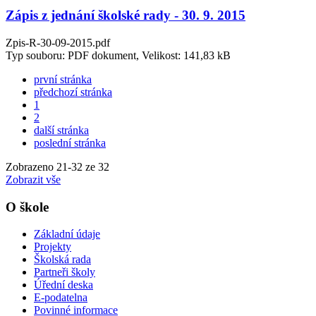
Zápis z jednání školské rady - 30. 9. 2015
Zpis-R-30-09-2015.pdf
Typ souboru: PDF dokument, Velikost: 141,83 kB
první stránka
předchozí stránka
1
2
další stránka
poslední stránka
Zobrazeno
21
-
32
ze 32
Zobrazit vše
O škole
Základní údaje
Projekty
Školská rada
Partneři školy
Úřední deska
E-podatelna
Povinné informace