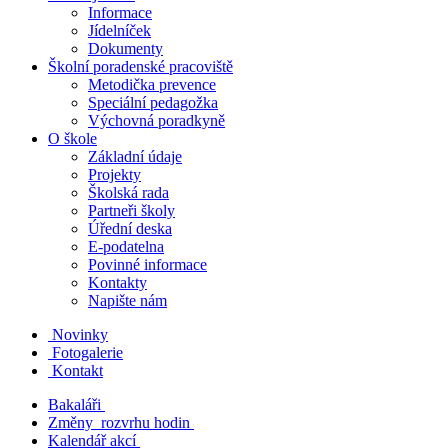
Informace
Jídelníček
Dokumenty
Školní poradenské pracoviště
Metodička prevence
Speciální pedagožka
Výchovná poradkyně
O škole
Základní údaje
Projekty
Školská rada
Partneři školy
Úřední deska
E-podatelna
Povinné informace
Kontakty
Napište nám
Novinky
Fotogalerie
Kontakt
Bakaláři
Změny rozvrhu hodin
Kalendář akcí