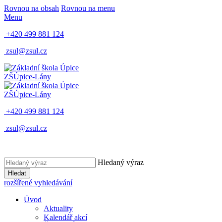
Rovnou na obsah
Rovnou na menu
Menu
+420 499 881 124
zsul@zsul.cz
ZŠ
Úpice-Lány
ZŠ
Úpice-Lány
+420 499 881 124
zsul@zsul.cz
Hledaný výraz
Hledat
rozšířené vyhledávání
Úvod
Aktuality
Kalendář akcí