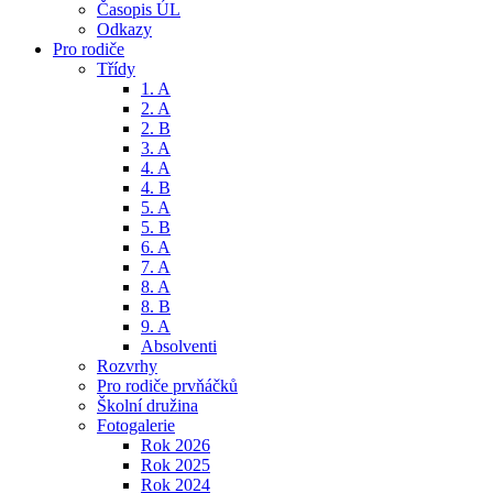
Časopis ÚL
Odkazy
Pro rodiče
Třídy
1. A
2. A
2. B
3. A
4. A
4. B
5. A
5. B
6. A
7. A
8. A
8. B
9. A
Absolventi
Rozvrhy
Pro rodiče prvňáčků
Školní družina
Fotogalerie
Rok 2026
Rok 2025
Rok 2024