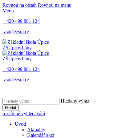
Rovnou na obsah
Rovnou na menu
Menu
+420 499 881 124
zsul@zsul.cz
ZŠ
Úpice-Lány
ZŠ
Úpice-Lány
+420 499 881 124
zsul@zsul.cz
Hledaný výraz
Hledat
rozšířené vyhledávání
Úvod
Aktuality
Kalendář akcí