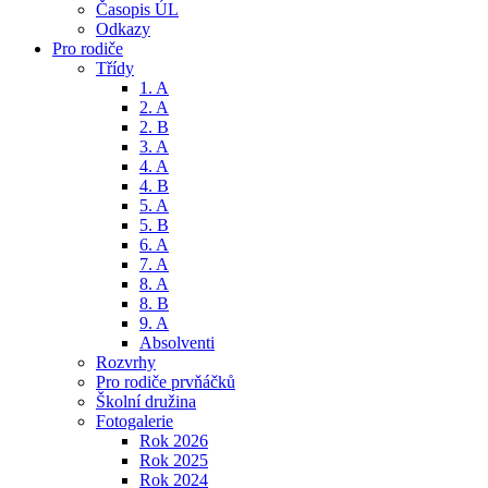
Časopis ÚL
Odkazy
Pro rodiče
Třídy
1. A
2. A
2. B
3. A
4. A
4. B
5. A
5. B
6. A
7. A
8. A
8. B
9. A
Absolventi
Rozvrhy
Pro rodiče prvňáčků
Školní družina
Fotogalerie
Rok 2026
Rok 2025
Rok 2024