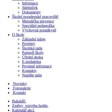
Informace
Jídelníček
Dokumenty
Školní poradenské pracoviště
Metodička prevence
Speciální pedagožka
Výchovná poradkyně
O škole
Základní údaje
Projekty
Školská rada
Partneři školy
Úřední deska
E-podatelna
Povinné informace
Kontakty
Napište nám
Novinky
Fotogalerie
Kontakt
Bakaláři
Změny rozvrhu hodin
Kalendář akcí