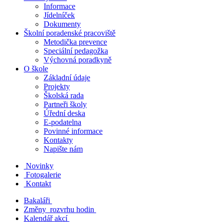
Informace
Jídelníček
Dokumenty
Školní poradenské pracoviště
Metodička prevence
Speciální pedagožka
Výchovná poradkyně
O škole
Základní údaje
Projekty
Školská rada
Partneři školy
Úřední deska
E-podatelna
Povinné informace
Kontakty
Napište nám
Novinky
Fotogalerie
Kontakt
Bakaláři
Změny rozvrhu hodin
Kalendář akcí