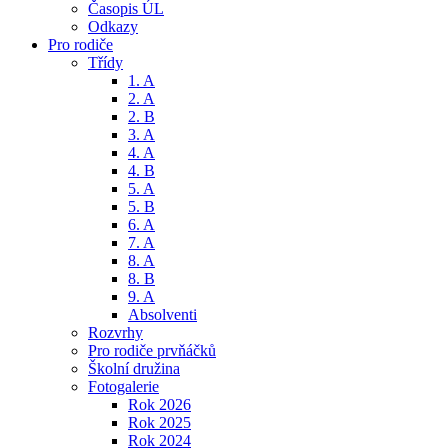
Časopis ÚL
Odkazy
Pro rodiče
Třídy
1. A
2. A
2. B
3. A
4. A
4. B
5. A
5. B
6. A
7. A
8. A
8. B
9. A
Absolventi
Rozvrhy
Pro rodiče prvňáčků
Školní družina
Fotogalerie
Rok 2026
Rok 2025
Rok 2024