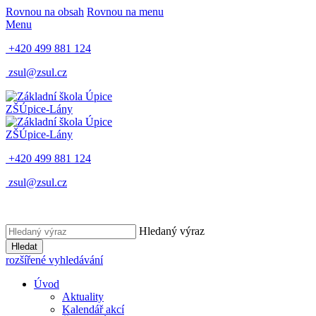
Rovnou na obsah
Rovnou na menu
Menu
+420 499 881 124
zsul@zsul.cz
ZŠ
Úpice-Lány
ZŠ
Úpice-Lány
+420 499 881 124
zsul@zsul.cz
Hledaný výraz
Hledat
rozšířené vyhledávání
Úvod
Aktuality
Kalendář akcí