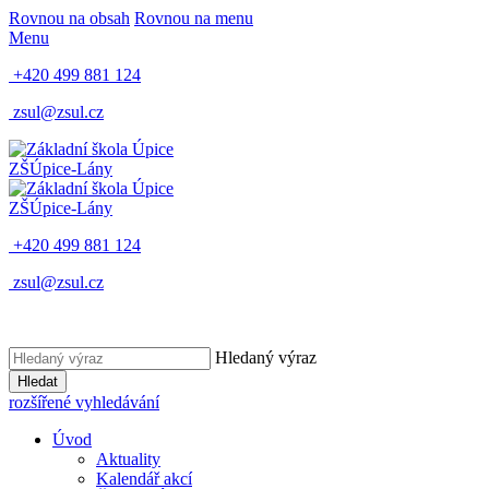
Rovnou na obsah
Rovnou na menu
Menu
+420 499 881 124
zsul@zsul.cz
ZŠ
Úpice-Lány
ZŠ
Úpice-Lány
+420 499 881 124
zsul@zsul.cz
Hledaný výraz
Hledat
rozšířené vyhledávání
Úvod
Aktuality
Kalendář akcí