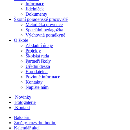
Informace
Jídelníček
Dokumenty
Školní poradenské pracoviště
Metodička prevence
Speciální pedagožka
Výchovná poradkyně
O škole
Základní údaje
Projekty
Školská rada
Partneři školy
Úřední deska
E-podatelna
Povinné informace
Kontakty
Napište nám
Novinky
Fotogalerie
Kontakt
Bakaláři
Změny rozvrhu hodin
Kalendář akcí