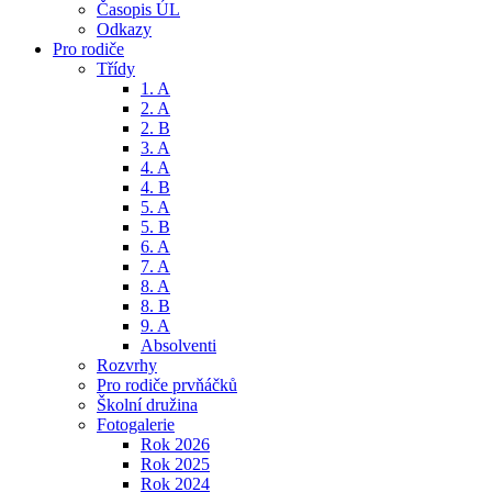
Časopis ÚL
Odkazy
Pro rodiče
Třídy
1. A
2. A
2. B
3. A
4. A
4. B
5. A
5. B
6. A
7. A
8. A
8. B
9. A
Absolventi
Rozvrhy
Pro rodiče prvňáčků
Školní družina
Fotogalerie
Rok 2026
Rok 2025
Rok 2024